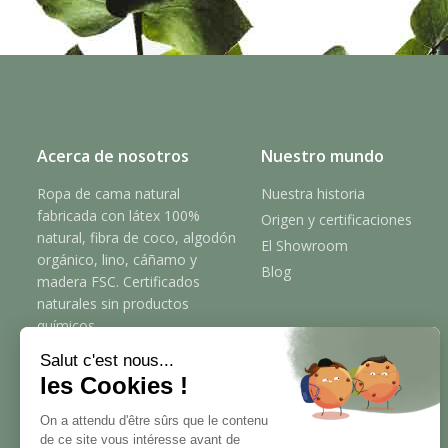
Acerca de nosotros
Nuestro mundo
Ropa de cama natural
Nuestra historia
fabricada con látex 100%
Origen y certificaciones
natural, fibra de coco, algodón
El Showroom
orgánico, lino, cáñamo y
Blog
madera FSC. Certificados
naturales sin productos
químicos.
Salut c'est nous...
Bueno para tu sueño, bueno
les Cookies !
para el planeta.
On a attendu d'être sûrs que le contenu
de ce site vous intéresse avant de