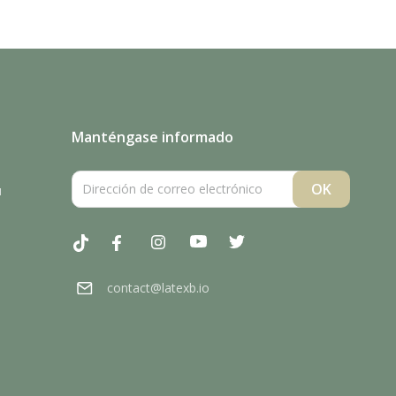
Manténgase informado
u
Tiktok
Facebook
Instagram
YouTube
Twitter
contact@latexb.io