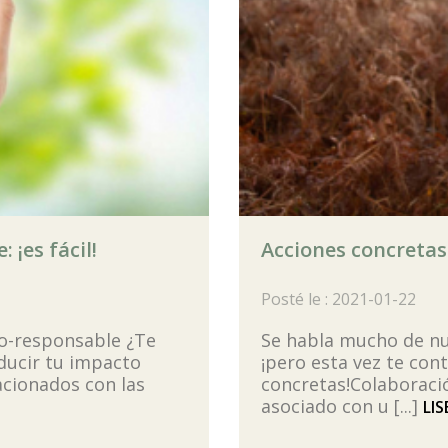
¡es fácil!
Acciones concretas:
Posté le : 2021-01-22
co-responsable ¿Te
Se habla mucho de n
ducir tu impacto
¡pero esta vez te co
cionados con las
concretas!Colaboraci
asociado con u [...]
LIS