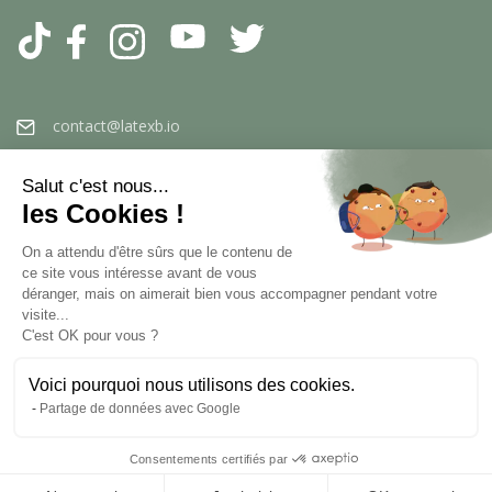
Tiktok
Facebook
Instagram
YouTube
Twitter
contact@latexb.io
Salut c'est nous...
les Cookies !
On a attendu d'être sûrs que le contenu de
ce site vous intéresse avant de vous
déranger, mais on aimerait bien vous accompagner pendant votre
visite...
C'est OK pour vous ?
Voici pourquoi nous utilisons des cookies.
Partage de données avec Google
Zahlungsarten:
hier klicken, um die
Consentements certifiés par
Bestätigung zu überprüfen.
© 2026 LatexBio
-
Impressum
-
AGB