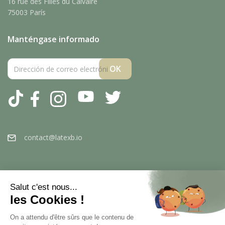
16 rue des Filles du Calvaire
75003 París
Manténgase informado
Tiktok
Facebook
Instagram
YouTube
Twitter
contact@latexb.io
Salut c'est nous...
les Cookies !
On a attendu d'être sûrs que le contenu de