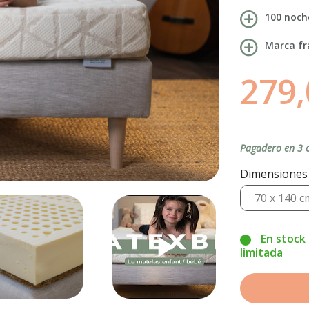
100 noch
Marca fr
279,
Pagadero en 3 o
Dimensiones 
play_arrow
En stock 
limitada