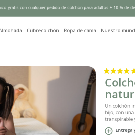
on cualquier pedido de colchón para adultos + 10 % de descuento e
Almohada
Cubrecolchón
Ropa de cama
Nuestro mun
Colch
natur
Un colchón in
hijo, con una
transpirable 
Entrega 