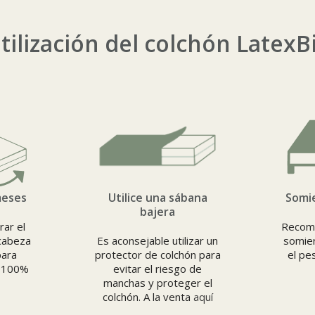
tilización del colchón LatexB
meses
Utilice una sábana
Somie
bajera
rar el
Recome
 cabeza
Es aconsejable utilizar un
somier
para
protector de colchón para
el pes
x 100%
evitar el riesgo de
manchas y proteger el
colchón. A la venta
aquí