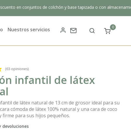
n conjuntos de colchón y base tapizada o con almacenamiento hasta 
0
do
Nuestros servicios
(63 opiniones)
ón infantil de látex
al
fantil de látex natural de 13 cm de grosor ideal para su
 cara cómoda de látex 100% natural y una cara de coco
y firme para sus hijos pequeños.
y devoluciones