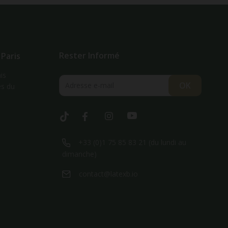
Rester Informé
 Paris
is
es du
Tiktok
Facebook
Instagram
YouTube
+33 (0)1 75 85 83 21 (du lundi au
dimanche)
contact@latexb.io