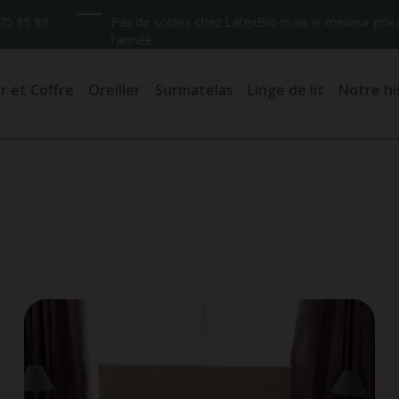
5 83
Pas de soldes chez LatexBio mais le meilleur prix tout
l'année
 et Coffre
Oreiller
Surmatelas
Linge de lit
Notre hi