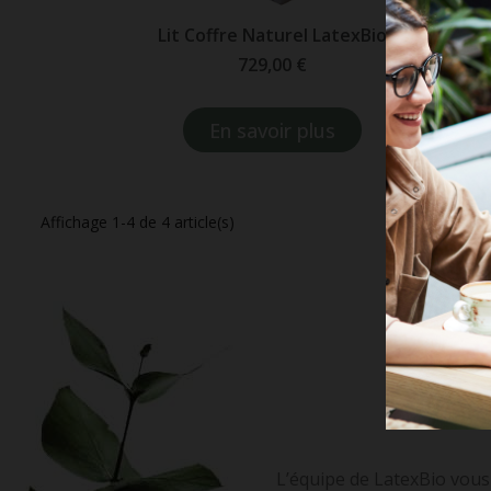
Lit Coffre Naturel LatexBio
729,00 €
En savoir plus
Affichage 1-4 de 4 article(s)
L’équipe de LatexBio vous