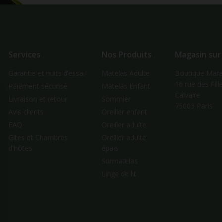
Services
Nos Produits
Magasin sur
Garantie et nuits d’essai
Matelas Adulte
Boutique Mara
16 rue des Fill
Paiement sécurisé
Matelas Enfant
Calvaire
Livraison et retour
Sommier
75003 Paris
Avis clients
Oreiller enfant
FAQ
Oreiller adulte
Gîtes et Chambres
Oreiller adulte
d'hôtes
épais
Surmatelas
Linge de lit