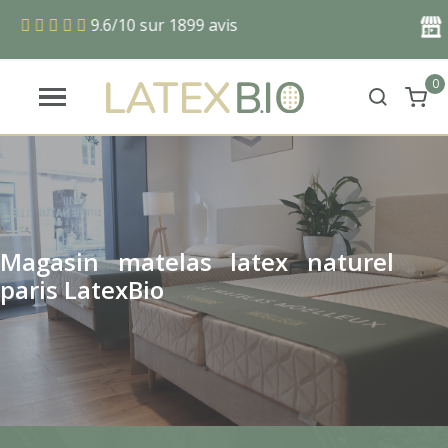
9.6/10 sur 1899 avis
M
0
Magasin matelas latex naturel
paris LatexBio