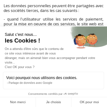
Les données personnelles peuvent être partagées avec
des sociétés tierces, dans les cas suivants :
- quand l'utilisateur utilise les services de paiement,
pour la mise en oeuvre de ces services, le site web est
en relation avec des sociétés bancaires et financières
tierces avec lesquelles elle a passé des contrats
Salut c'est nous...
- lorsque l'utilisateur publie, dans les zones de
les Cookies !
commentaires libres du site web, des informations
accessibles au public
On a attendu d'être sûrs que le contenu de
- quand l'utilisateur autorise le site web d'un tiers à
ce site vous intéresse avant de vous
accéder à ses données
déranger, mais on aimerait bien vous accompagner pendant votre
- quand le site web recourt aux services de prestataires
visite...
pour fournir l'assistance utilisateurs, la publicité et les
C'est OK pour vous ?
services de paiement. Ces prestataires disposent d'un
accès limité aux données de l'utilisateur, dans le cadre
Voici pourquoi nous utilisons des cookies.
de l'exécution de ces prestations, et ont une obligation
Partage de données avec Google
contractuelle de les utiliser en conformité avec les
dispositions de la réglementation applicable en matière
Consentements certifiés par
protection des données à caractère personnel
- si la loi l'exige, le site web peut effectuer la
Non merci
Je choisis
OK pour moi
transmission de données pour donner suite aux