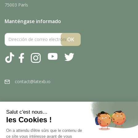
75003 París
Manténgase informado
Tiktok
Facebook
Instagram
YouTube
Twitter
contact@latexb.io
Salut c'est nous...
les Cookies !
On a attendu d'être sûrs que le contenu de
ce site vous intéresse avant de vous