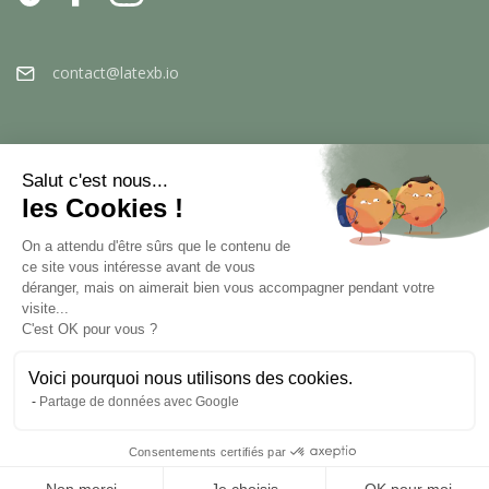
contact@latexb.io
Salut c'est nous...
les Cookies !
On a attendu d'être sûrs que le contenu de
ce site vous intéresse avant de vous
déranger, mais on aimerait bien vous accompagner pendant votre
visite...
C'est OK pour vous ?
Voici pourquoi nous utilisons des cookies.
Comerciante aprobado por la Sociedad de
Partage de données avec Google
Opiniones Garantizadas,
haga clic aquí para
verificar el certificado.
Consentements certifiés par
© 2026 LatexBio
-
Avisos legales
-
Condiciones
generales de venta